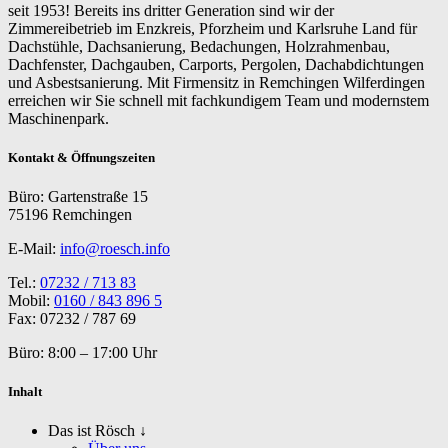
seit 1953! Bereits ins dritter Generation sind wir der
Zimmereibetrieb im Enzkreis, Pforzheim und Karlsruhe Land für
Dachstühle, Dachsanierung, Bedachungen, Holzrahmenbau,
Dachfenster, Dachgauben, Carports, Pergolen, Dachabdichtungen
und Asbestsanierung. Mit Firmensitz in Remchingen Wilferdingen
erreichen wir Sie schnell mit fachkundigem Team und modernstem
Maschinenpark.
Kontakt & Öffnungszeiten
Büro: Gartenstraße 15
75196 Remchingen
E-Mail:
info@roesch.info
Tel.:
07232 / 713 83
​Mobil:
0160 / 843 896 5
​Fax: 07232 / 787 69
Büro: 8:00 – 17:00 Uhr
Inhalt
Das ist Rösch ↓