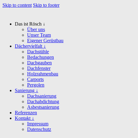
Skip to content
Skip to footer
Das ist Rösch ↓
Über uns
Unser Team
Eigener Gerüstbau
Dächervielfalt ↓
Dachstühle
Bedachungen
Dachgauben
Dachfenster
Holzrahmenbau
Carports
Pergolen
Sanierung ↓
Dachsanierung
Dachabdichtung
Asbestsanierung
Referenzen
Kontakt ↓
Impressum
Datenschutz