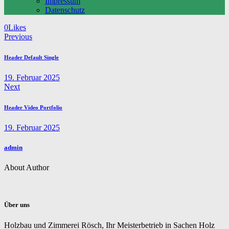
Impressum
Datenschutz
Twitter
Facebook
Email
Copy
0
Likes
Beitragsnavigation
URL
Previous
to
clipboard
Header Default Single
19. Februar 2025
Next
Header Video Portfolio
19. Februar 2025
admin
About Author
Über uns
Holzbau und Zimmerei Rösch, Ihr Meisterbetrieb in Sachen Holz