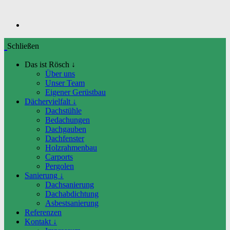
Schließen
Das ist Rösch ↓
Über uns
Unser Team
Eigener Gerüstbau
Dächervielfalt ↓
Dachstühle
Bedachungen
Dachgauben
Dachfenster
Holzrahmenbau
Carports
Pergolen
Sanierung ↓
Dachsanierung
Dachabdichtung
Asbestsanierung
Referenzen
Kontakt ↓