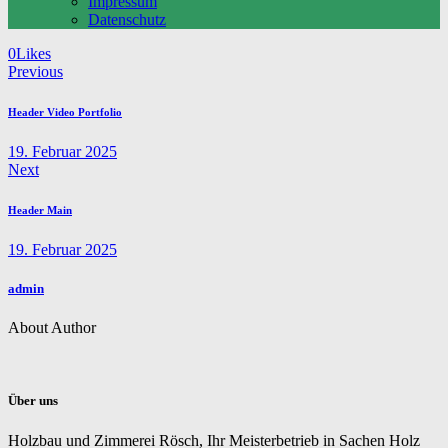
Impressum
Datenschutz
Twitter
Facebook
Email
Copy
0
Likes
Beitragsnavigation
URL
Previous
to
clipboard
Header Video Portfolio
19. Februar 2025
Next
Header Main
19. Februar 2025
admin
About Author
Über uns
Holzbau und Zimmerei Rösch, Ihr Meisterbetrieb in Sachen Holz