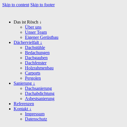
Skip to content
Skip to footer
Das ist Rösch ↓
Über uns
Unser Team
Eigener Gerüstbau
Dächervielfalt ↓
Dachstühle
Bedachungen
Dachgauben
Dachfenster
Holzrahmenbau
Carports
Pergolen
Sanierung ↓
Dachsanierung
Dachabdichtung
Asbestsanierung
Referenzen
Kontakt ↓
Impressum
Datenschutz