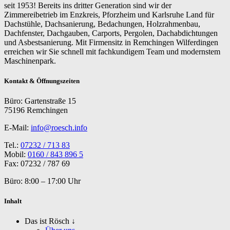
seit 1953! Bereits ins dritter Generation sind wir der
Zimmereibetrieb im Enzkreis, Pforzheim und Karlsruhe Land für
Dachstühle, Dachsanierung, Bedachungen, Holzrahmenbau,
Dachfenster, Dachgauben, Carports, Pergolen, Dachabdichtungen
und Asbestsanierung. Mit Firmensitz in Remchingen Wilferdingen
erreichen wir Sie schnell mit fachkundigem Team und modernstem
Maschinenpark.
Kontakt & Öffnungszeiten
Büro: Gartenstraße 15
75196 Remchingen
E-Mail:
info@roesch.info
Tel.:
07232 / 713 83
​Mobil:
0160 / 843 896 5
​Fax: 07232 / 787 69
Büro: 8:00 – 17:00 Uhr
Inhalt
Das ist Rösch ↓