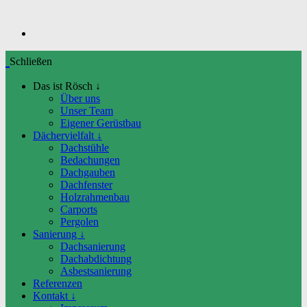
Schließen
Das ist Rösch ↓
Über uns
Unser Team
Eigener Gerüstbau
Dächervielfalt ↓
Dachstühle
Bedachungen
Dachgauben
Dachfenster
Holzrahmenbau
Carports
Pergolen
Sanierung ↓
Dachsanierung
Dachabdichtung
Asbestsanierung
Referenzen
Kontakt ↓